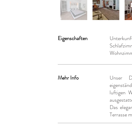
Eigenschaften
Unterkunf
Schlafzim
Wohnzimm
Mehr Info
Unser De
eigenstän
luftigen 
ausgestatt
Das elega
Terrasse m