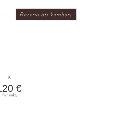
Rezervuoti kambarį
e su
Iš
120 €
Per naktį