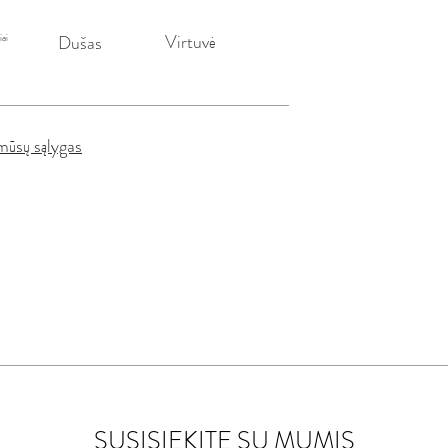
Virtuvė
iai
Dušas
mūsų sąlygas
SUSISIEKITE SU MUMIS