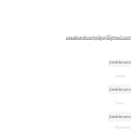
casabiankcomplejo@gmail.co
Įveskite sav
Įveskite sav
Įveskite sav