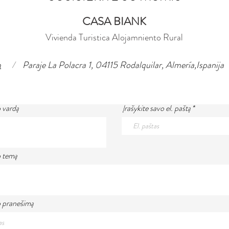
CASA BIANK
Vivienda Turistica Alojamniento Rural
m
/
Paraje La Polacra 1, 04115 Rodalquilar, Almería,Ispanija
o vardą
Įrašykite savo el. paštą
o temą
o pranešimą