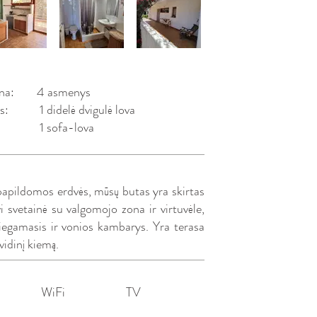
na:
4 asmenys
s:
1 didelė dvigulė lova
1 sofa-lova
 papildomos erdvės, mūsų butas yra skirtas
i svetainė su valgomojo zona ir virtuvėle,
iegamasis ir vonios kambarys. Yra terasa
 vidinį kiemą.
WiFi
TV