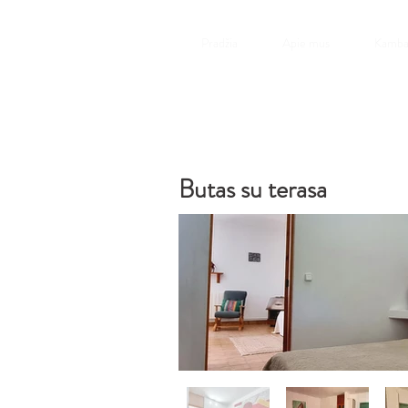
Pradžia
Apie mus
Kamba
Butas su terasa