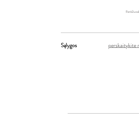
Rankšluosč
Sąlygos
perskaitykite 