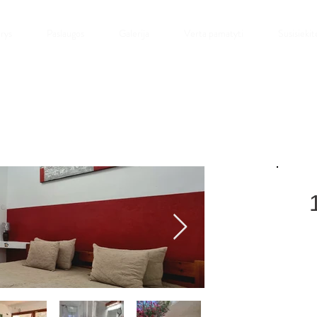
rys
Paslaugos
Galerija
Verta pamatyti
Susisiekit