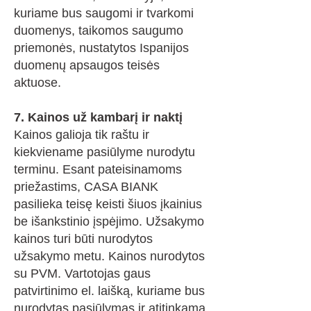
kuriame bus saugomi ir tvarkomi
duomenys, taikomos saugumo
priemonės, nustatytos Ispanijos
duomenų apsaugos teisės
aktuose.
7. Kainos už kambarį ir naktį
Kainos galioja tik raštu ir
kiekviename pasiūlyme nurodytu
terminu. Esant pateisinamoms
priežastims, CASA BIANK
pasilieka teisę keisti šiuos įkainius
be išankstinio įspėjimo. Užsakymo
kainos turi būti nurodytos
užsakymo metu. Kainos nurodytos
su PVM. Vartotojas gaus
patvirtinimo el. laišką, kuriame bus
nurodytas pasiūlymas ir atitinkama