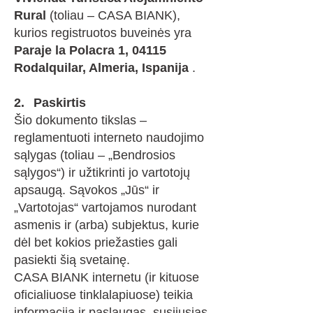
Rural
(toliau – CASA BIANK),
kurios registruotos buveinės yra
Paraje la Polacra 1, 04115
Rodalquilar, Almeria, Ispanija
.
​
2.
Paskirtis
Šio dokumento tikslas –
reglamentuoti interneto naudojimo
sąlygas (toliau – „Bendrosios
sąlygos“) ir užtikrinti jo vartotojų
apsaugą. Sąvokos „Jūs“ ir
„Vartotojas“ vartojamos nurodant
asmenis ir (arba) subjektus, kurie
dėl bet kokios priežasties gali
pasiekti šią svetainę.
CASA BIANK internetu (ir kituose
oficialiuose tinklalapiuose) teikia
informaciją ir paslaugas, susijusias