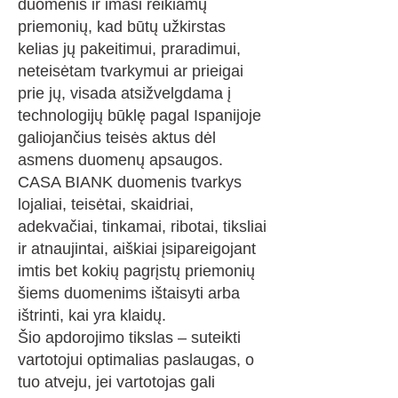
duomenis ir imasi reikiamų
priemonių, kad būtų užkirstas
kelias jų pakeitimui, praradimui,
neteisėtam tvarkymui ar prieigai
prie jų, visada atsižvelgdama į
technologijų būklę pagal Ispanijoje
galiojančius teisės aktus dėl
asmens duomenų apsaugos.
CASA BIANK duomenis tvarkys
lojaliai, teisėtai, skaidriai,
adekvačiai, tinkamai, ribotai, tiksliai
ir atnaujintai, aiškiai įsipareigojant
imtis bet kokių pagrįstų priemonių
šiems duomenims ištaisyti arba
ištrinti, kai yra klaidų.
Šio apdorojimo tikslas – suteikti
vartotojui optimalias paslaugas, o
tuo atveju, jei vartotojas gali