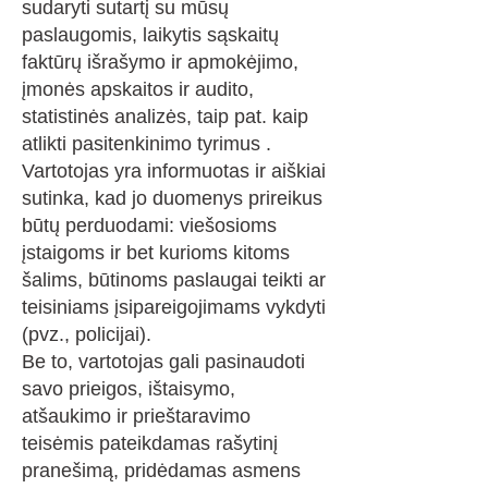
sudaryti sutartį su mūsų
paslaugomis, laikytis sąskaitų
faktūrų išrašymo ir apmokėjimo,
įmonės apskaitos ir audito,
statistinės analizės, taip pat. kaip
atlikti pasitenkinimo tyrimus .
Vartotojas yra informuotas ir aiškiai
sutinka, kad jo duomenys prireikus
būtų perduodami: viešosioms
įstaigoms ir bet kurioms kitoms
šalims, būtinoms paslaugai teikti ar
teisiniams įsipareigojimams vykdyti
(pvz., policijai).
Be to, vartotojas gali pasinaudoti
savo prieigos, ištaisymo,
atšaukimo ir prieštaravimo
teisėmis pateikdamas rašytinį
pranešimą, pridėdamas asmens