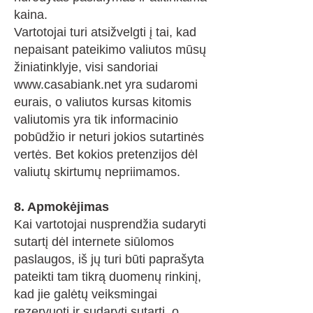
kaina.
Vartotojai turi atsižvelgti į tai, kad
nepaisant pateikimo valiutos mūsų
žiniatinklyje, visi sandoriai
www.casabiank.net
yra sudaromi
eurais, o valiutos kursas kitomis
valiutomis yra tik informacinio
pobūdžio ir neturi jokios sutartinės
vertės. Bet kokios pretenzijos dėl
valiutų skirtumų nepriimamos.
8. Apmokėjimas
Kai vartotojai nusprendžia sudaryti
sutartį dėl internete siūlomos
paslaugos, iš jų turi būti paprašyta
pateikti tam tikrą duomenų rinkinį,
kad jie galėtų veiksmingai
rezervuoti ir sudaryti sutartį, o