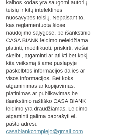
kalbos kodas yra saugomi autorių
teisių ir kitų intelektinės
nuosavybės teisių. Nepaisant to,
kas reglamentuota šiose
naudojimo sąlygose, be išankstinio
CASA BIANK leidimo neleidžiama
platinti, modifikuoti, priskirti, viešai
skelbti, atgaminti ar atlikti bet kokį
kitą veiksmą šiame puslapyje
paskelbtos informacijos dalies ar
visos informacijos. Bet koks
atgaminimas ar kopijavimas,
platinimas ar publikavimas be
išankstinio raštiško CASA BIANK
leidimo yra draudžiamas. Leidimo
atgaminti galima paprašyti el.
pašto adresu
casabiankcomplejo@gmail.com