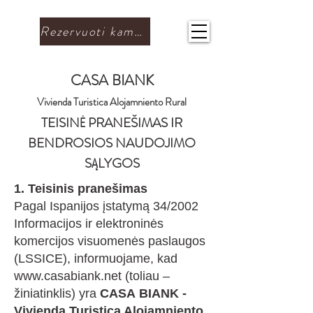
Rezervuoti kambarį
CASA BIANK
Vivienda Turistica Alojamniento Rural
TEISINĖ PRANEŠIMAS IR
BENDROSIOS NAUDOJIMO
SĄLYGOS
1. Teisinis pranešimas
Pagal Ispanijos įstatymą 34/2002
Informacijos ir elektroninės
komercijos visuomenės paslaugos
(LSSICE), informuojame, kad
www.casabiank.net
(toliau –
žiniatinklis) yra
CASA
BIANK -
Vivienda Turistica Alojamniento