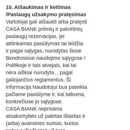
10. Atšaukimas ir keitimas
/Paslaugų užsakymo pratęsimas
Vartotojai gali atšaukti arba pratęsti
CASA BIANK priimtų ir patvirtintų
paslaugų rezervacijas, jei
atitinkamas pasiūlymas tai leidžia
ir pagal sąlygas, nurodytas šiose
Bendrosiose naudojimo sąlygose /
Politikoje ir tais atvejais, kai tai
nėra aiškiai nurodyta. , pagal
galiojančius reglamentus. Ši
informacija Naudotojui bus pateikta
pačiame pasiūlyme ir, kai taikoma,
konkrečiose jo sąlygose.
CASA BIANK neprisiima
atsakomybės už patirtas išlaidas ir
(arba) avansines sumas, kurios