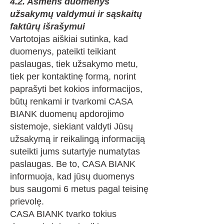
4.2. Asmens duomenys
užsakymų valdymui ir sąskaitų
faktūrų išrašymui
Vartotojas aiškiai sutinka, kad
duomenys, pateikti teikiant
paslaugas, tiek užsakymo metu,
tiek per kontaktinę formą, norint
paprašyti bet kokios informacijos,
būtų renkami ir tvarkomi CASA
BIANK duomenų apdorojimo
sistemoje, siekiant valdyti Jūsų
užsakymą ir reikalingą informaciją
suteikti jums sutartyje numatytas
paslaugas. Be to, CASA BIANK
informuoja, kad jūsų duomenys
bus saugomi 6 metus pagal teisinę
prievolę.
CASA BIANK tvarko tokius