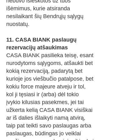
nebuvo išieškotos už tuos
išėmimus, kurie atsiranda
nesilaikant šių Bendrųjų sąlygų
nuostatų.
11. CASA BIANK paslaugų
rezervacijų atšaukimas
CASA BIANK pasilieka teisę, esant
nurodytoms sąlygoms, atšaukti bet
kokią rezervaciją, padarytą bet
kurioje jos viešbučio patalpose, bet
kokiu force majeure atveju ir tol,
kol ji tęsiasi ir (arba) dėl tokio
įvykio kilusias pasekmes, jei tai
užkerta kelią CASA BIANK visiškai
ar iš dalies išlaikyti namą atvirą,
taip pat teikti savo paslaugas arba
paslaugas, būdingas jo veiklai