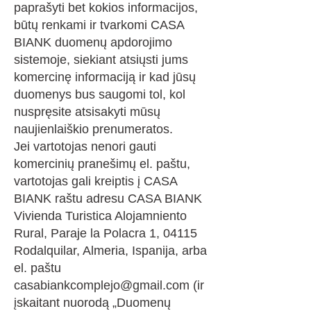
paprašyti bet kokios informacijos,
būtų renkami ir tvarkomi CASA
BIANK duomenų apdorojimo
sistemoje, siekiant atsiųsti jums
komercinę informaciją ir kad jūsų
duomenys bus saugomi tol, kol
nuspręsite atsisakyti mūsų
naujienlaiškio prenumeratos.
Jei vartotojas nenori gauti
komercinių pranešimų el. paštu,
vartotojas gali kreiptis į CASA
BIANK raštu adresu CASA BIANK
Vivienda Turistica Alojamniento
Rural, Paraje la Polacra 1, 04115
Rodalquilar, Almeria, Ispanija, arba
el. paštu
casabiankcomplejo@gmail.com
(ir
įskaitant nuorodą „Duomenų