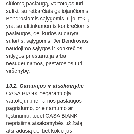
siūlomą paslaugą, vartotojas turi
sutikti su retkarčiais galiojančiomis
Bendrosiomis sąlygomis ir, jei tokių
yra, su atitinkamomis konkrečiomis
paslaugos, dėl kurios sudaryta
sutartis, sąlygomis. Jei Bendrosios
naudojimo sąlygos ir konkrečios
sąlygos prieštarauja arba
nesuderinamos, pastarosios turi
viršenybę.
13.2. Garantijos ir atsakomybė
CASA BIANK negarantuoja
vartotojui prieinamos paslaugos
pagrįstumo, prieinamumo ar
tęstinumo, todėl CASA BIANK
neprisiima atsakomybės už žalą,
atsiradusią dėl bet kokio jos