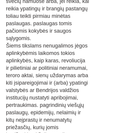
svečių namuose arba, jei reikia, kai
reikia ypatingų ir brangių pastangų
toliau teikti pirmiau minėtas
paslaugas. paslaugas tomis
pačiomis kokybės ir saugos
sąlygomis.
Šiems tikslams nenugalimos jėgos
aplinkybėmis laikomos tokios
aplinkybės, kaip karas, revoliucija
ir pilietiniai ar politiniai neramumai,
teroro aktai, sienų uždarymas arba
kiti įsipareigojimai ir (arba) ypatingi
valstybės ar Bendrijos valdžios
institucijų nustatyti apribojimai,
pertraukimas. pagrindinių viešųjų
paslaugų, epidemijų, nelaimių ir
kitų neįprastų ir nenumatytų
priežasčių, kurių jomis