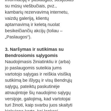
su mūsų viešbučiais, pvz.,
kambarių rezervavimą internetu,
vaizdų galeriją, klientų
aptarnavimą ir keletą nuolat
besikeičiančių akcijų (toliau –
„Paslaugos“).
3. Naršymas ir sutikimas su
Bendrosiomis sąlygomis
Naudojimasis žiniatinkliu ir (arba)
jo paslaugomis suteikia jums
vartotojo sąlygas ir reiškia visišką
sutikimą be išlygų ir visų Bendrųjų
sąlygų, pateiktų paskutinėje
atnaujintoje šių naudojimo sąlygų
versijoje, galiojimą, kad vartotojai
turi žinoti, kaip svarbu juos skaityti