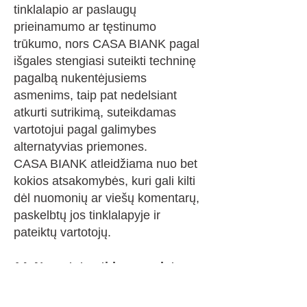
tinklalapio ar paslaugų
prieinamumo ar tęstinumo
trūkumo, nors CASA BIANK pagal
išgales stengiasi suteikti techninę
pagalbą nukentėjusiems
asmenims, taip pat nedelsiant
atkurti sutrikimą, suteikdamas
vartotojui pagal galimybes
alternatyvias priemones.
CASA BIANK atleidžiama nuo bet
kokios atsakomybės, kuri gali kilti
dėl nuomonių ar viešų komentarų,
paskelbtų jos tinklalapyje ir
pateiktų vartotojų.
14. Numatyta atidarymo data
CASA BIANK užtikrins
Vartotojams, nepažeidžiant to, kas