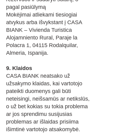
pagal pasiūlymą
Mokėjimai atliekami tiesiogiai
atvykus arba išvykstant į CASA
BIANK – Vivienda Turistica
Alojamniento Rural, Paraje la
Polacra 1, 04115 Rodalquilar,
Almeria, Ispanija.
9. Klaidos
CASA BIANK neatsako už
užsakymo klaidas, kai vartotojo
pateikti duomenys gali būti
neteisingi, neišsamūs ar netikslūs,
o už bet kokias su tokia problema
ar jos sprendimu susijusias
problemas ar išlaidas prisiima
išimtinė vartotojo atsakomybė.