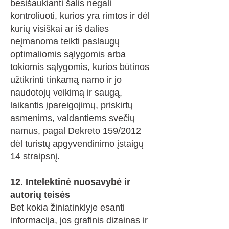
besišaukianti šalis negali
kontroliuoti, kurios yra rimtos ir dėl
kurių visiškai ar iš dalies
neįmanoma teikti paslaugų
optimaliomis sąlygomis arba
tokiomis sąlygomis, kurios būtinos
užtikrinti tinkamą namo ir jo
naudotojų veikimą ir saugą,
laikantis įpareigojimų, priskirtų
asmenims, valdantiems svečių
namus, pagal Dekreto 159/2012
dėl turistų apgyvendinimo įstaigų
14 straipsnį.
12. Intelektinė nuosavybė ir
autorių teisės
Bet kokia žiniatinklyje esanti
informacija, jos grafinis dizainas ir