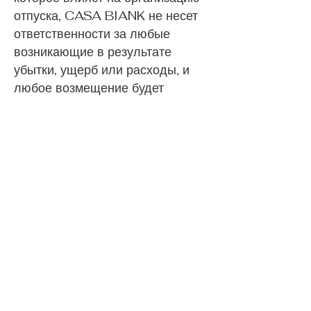
отпуска, CASA BIANK не несет
ответственности за любые
возникающие в результате
убытки, ущерб или расходы, и
любое возмещение будет
подлежать вычету
соответствующих расходов. В
случае форс-мажора и
необходимости отмены любых
бронирований номеров, CAS
BIANK имеет право расторгнуть
юридический договор без
вмешательства юриста, сообщив
об этом в письменной форме.
Клиенты не имеют права на
возмещение каких-либо
убытков, за исключением