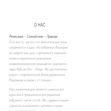
О НАС
Релаксация - Спокойствие - Природа
Есть место, где все эти замечательные вещи
соединяются в одно. На побережье Альмерии
вы найдете наш дом, спрятанный у подножия
холма и окруженный охраняемым
средиземноморским ландшафтом природного
парка Кабо де Гата - Нихар. Мы расположены
рядом с очаровательной белой деревненьки
Родалкилар и рядом с от пляжем.
Наш ухоженный дом является оазисом для
взрослых и предназначен для уединения
избранного числа гостей. Мы гордимся нашим
сервисом и вниманием к деталям в наших
восьми апартаментах.