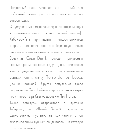
Природный парк Кабо-де-Гата — рай для
любителей пеших прогулок и катания на горных
велосипедах.
От уединенных нетронутых бухт до потрясающих
вулканических скал — впечатляющий ландшафт
Кабо-де-Гата приглашает путешественников
открыть для себя всю его береговую линию
пешком или отправившись на конную экскурсию.
Сразу за Casa Biank проходят прекрасные
горные тропы, которые ведут вдоль побережья
вниз к уединенным пляжам с вулканическими
скалами или к маяку Torre de los Lobos
(Башня волков). Другая популярная тропа
направлении Эль Плайясо и проходит через через
гору и ведет в рыбацкую деревню Лас Неграс.
Также советуем отправиться в пустыню
Табернас, на «Дикий Запад» Европы и
единственную пустыню на континенте с ее
захватывающим лунным ландшафтом, на которую
стоит посмотреть.