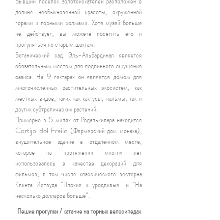
Бывший поселок золотоискателей расположен в
долине необыкновенной красоты, окруженной
горами и горными холмами. Хотя музей больше
не действует, вы можете посетить его и
прогуляться по старым шахтам.
Ботанический сад Эль-Альбардинал является
обязательным местом для подлинного ощущения
оазиса. На 9 гектарах он является домом для
многочисленных растительных экосистем, как
местных видов, таких как кактусы, пальмы, так и
других субтропических растений.
Примерно в 5 милях от Родалькилара находится
Cortijo del Fraile (Фермерский дом монаха),
внушительное здание в отдаленном месте,
которое на протяжении многих лет
использовалось в качестве декораций для
фильмов, в том числе классического вестерна
Клинта Иствуда "Плохие и уродливые" и "На
несколько долларов больше".
Пешие прогулки / катание на горных велосипедах