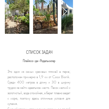
СПИСОК ЗАДАЧ
Плайясо-де-Родалькилар
Это один из самых красивых пляжей в парке;
расположен примерно в 1,9 км от Casa Biank.
Среди 400 метров в длину и 30 в ширину
трудно не найти идеальное место. Песок мелкий и
золотистый, вода спокойная, а берег плавно ведет
к морю, поэтому здесь отличные условия для
купания.
С одной стороны пляж окружен горами, а с другой