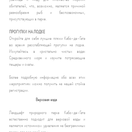
обитателей, что, возможно, является причиной
разнообразия рыб и беспозвоночных,
присутствующих в парке.
ПРОГУЛКИ НА ЛОДКЕ
Откройте для себя лучшие пляжи Кабо-де-Гата
во время расслабляющей прогулки на лодке.
Искупайтесь в кристально чистых водах
Средиземного моря и изучите потрясающие
пещеры и скалы.
Более подробную информацию обо всех этих
мероприятиях можно получить на нашей стойке
регистрации.
Верховая езда
Ландшафт природного парка Кабо-де-Гата
естественно подходит для верховой езды и
является источником удивления на безграничных
тропах для верховой езды.