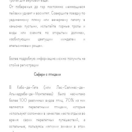
От побережья до гор постоянно меняющиеся
пейзажи удивят и восхитят. Совершите поездку по
уединенному пляжу или вечернему галопу в
каньонах пустыни, испытайте горные тропы и
виды или скачите по открытым долинам,
изобилующим цветущим миндалем и
апельсиновым рощам.
Более подробную информацию можно получить на
стойке регистрации
Сафари с птицами
В Кабо-де-Гата (или Лас-Салинас-де-
Альмадраба-де-Монтелева) было насчитано
более 100 различных видов птиц. 70% из них
являются перелетными птицами, которые
используют солончаки в качестве места отдыха во
время своих перелетных путешествий, а
остальные, пользуясь мягкими зимами в этом