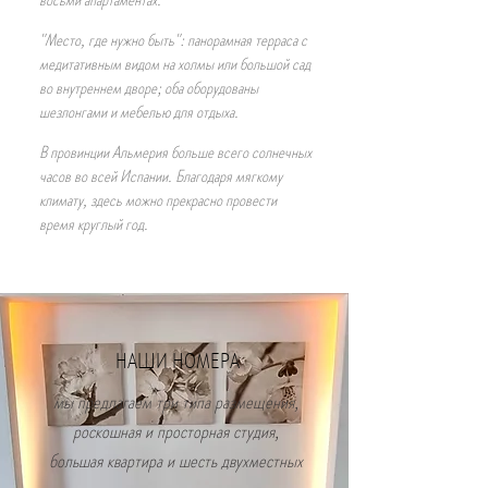
"Место, где нужно быть": панорамная терраса с
медитативным видом на холмы или большой сад
во внутреннем дворе; оба оборудованы
шезлонгами и мебелью для отдыха.
В провинции Альмерия больше всего солнечных
часов во всей Испании. Благодаря мягкому
климату, здесь можно прекрасно провести
время круглый год.
НАШИ НОМЕРА
мы предлагаем три типа размещения,
роскошная и просторная студия,
большая квартира и шесть двухместных