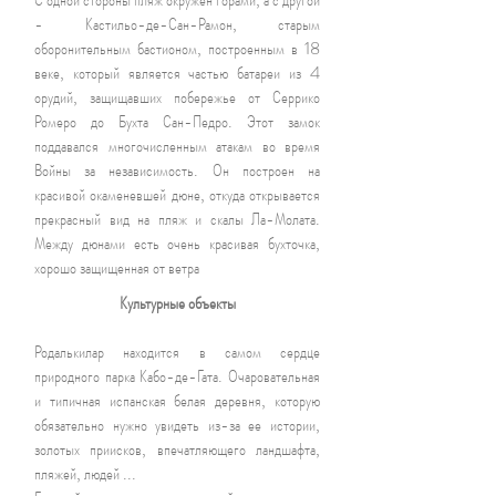
- Кастильо-де-Сан-Рамон, старым
оборонительным бастионом, построенным в 18
веке, который является частью батареи из 4
орудий, защищавших побережье от Серрико
Ромеро до Бухта Сан-Педро. Этот замок
поддавался многочисленным атакам во время
Войны за независимость. Он построен на
красивой окаменевшей дюне, откуда открывается
прекрасный вид на пляж и скалы Ла-Молата.
Между дюнами есть очень красивая бухточка,
хорошо защищенная от ветра
Культурные объекты
Родалькилар находится в самом сердце
природного парка Кабо-де-Гата. Очаровательная
и типичная испанская белая деревня, которую
обязательно нужно увидеть из-за ее истории,
золотых приисков, впечатляющего ландшафта,
пляжей, людей ...