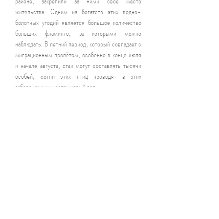
районе, закрепили за ними свое место
жительства. Одним из богатств этих водно-
болотных угодий является большое количество
больших фламинго, за которыми можно
наблюдать. В летний период, который совпадает с
миграционным пролётом, особенно в конце июля
и начале августа, стаи могут составлять тысячи
особей, сотни этих птиц проводят в этих
заболоченных местах целый год.
Здесь на небольшой площади можно увидеть
множество различных видов. Информационная
доска с рисунками и названиями самых
распространенных птиц помогает их
идентифицировать. Среди птиц, которых вы
можете увидеть здесь, есть большой фламинго,
кентская ржанка, северная лопата, чернокрылый
ходулочник, западная желтая трясогузка,
кроншнеп и многие другие.