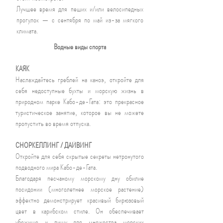
Лучшее время для пеших и/или велосипедных
прогулок — с сентября по май из-за мягкого
климата.
Водные виды спорта
КАЯК
Наслаждайтесь греблей на каноэ, откройте для
себя недоступные бухты и морскую жизнь в
природном парке Кабо-де-Гата: это прекрасное
туристическое занятие, которое вы не можете
пропустить во время отпуска.
СНОРКЕЛЛИНГ / ДАЙВИНГ
Откройте для себя скрытые секреты нетронутого
подводного мира Кабо-де-Гата.
Благодаря песчаному морскому дну обилие
посидонии (многолетнее морское растение)
эффектно демонстрирует красивый бирюзовый
цвет в карибском стиле. Он обеспечивает
убежище и пищу для множества морских